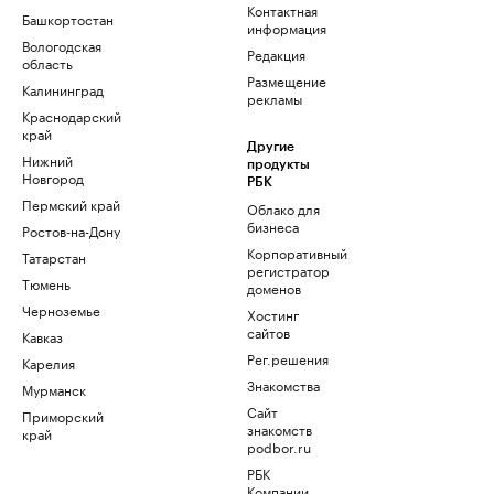
Контактная
Башкортостан
информация
Вологодская
Редакция
область
Размещение
Калининград
рекламы
Краснодарский
край
Другие
Нижний
продукты
Новгород
РБК
Пермский край
Облако для
бизнеса
Ростов-на-Дону
Корпоративный
Татарстан
регистратор
Тюмень
доменов
Черноземье
Хостинг
сайтов
Кавказ
Рег.решения
Карелия
Знакомства
Мурманск
Сайт
Приморский
знакомств
край
podbor.ru
РБК
Компании