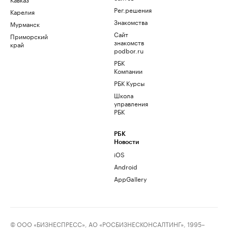
Рег.решения
Карелия
Знакомства
Мурманск
Сайт
Приморский
знакомств
край
podbor.ru
РБК
Компании
РБК Курсы
Школа
управления
РБК
РБК
Новости
iOS
Android
AppGallery
© ООО «БИЗНЕСПРЕСС», АО «РОСБИЗНЕСКОНСАЛТИНГ», 1995–