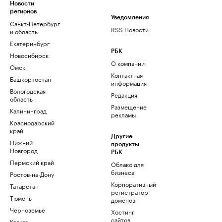
Новости
регионов
Уведомления
Санкт-Петербург
RSS Новости
и область
Екатеринбург
РБК
Новосибирск
О компании
Омск
Контактная
Башкортостан
информация
Вологодская
Редакция
область
Размещение
Калининград
рекламы
Краснодарский
край
Другие
Нижний
продукты
Новгород
РБК
Пермский край
Облако для
бизнеса
Ростов-на-Дону
Корпоративный
Татарстан
регистратор
Тюмень
доменов
Черноземье
Хостинг
сайтов
Кавказ