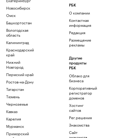
Екатеринбург
РБК
Новосибирск
О компании
Омск
Контактная
Башкортостан
информация
Вологодская
Редакция
область
Размещение
Калининград
рекламы
Краснодарский
край
Другие
Нижний
продукты
Новгород
РБК
Пермский край
Облако для
бизнеса
Ростов-на-Дону
Корпоративный
Татарстан
регистратор
Тюмень
доменов
Черноземье
Хостинг
сайтов
Кавказ
Рег.решения
Карелия
Знакомства
Мурманск
Сайт
Приморский
знакомств