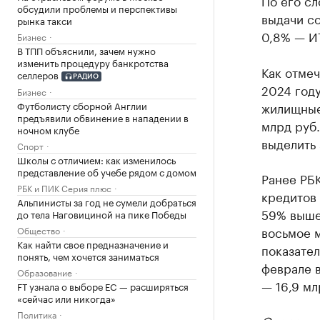
По его сл
обсудили проблемы и перспективы
выдачи с
рынка такси
0,8% — ИТ
Бизнес
В ТПП объяснили, зачем нужно
изменить процедуру банкротства
Как отмеч
селлеров
РАДИО
2024 году
Бизнес
жилищные
Футболисту сборной Англии
предъявили обвинение в нападении в
млрд руб.
ночном клубе
выделить 
Спорт
Школы с отличием: как изменилось
представление об учебе рядом с домом
Ранее РБ
РБК и ПИК Серия плюс
кредитов 
Альпинисты за год не сумели добраться
59% выше 
до тела Наговициной на пике Победы
восьмое м
Общество
Как найти свое предназначение и
показател
понять, чем хочется заниматься
феврале в
Образование
— 16,9 мл
FT узнала о выборе ЕС — расширяться
«сейчас или никогда»
Политика