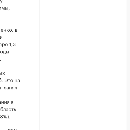
у
ммы,
енко, в
и
ре 1,3
годы
.
ых
. Это на
н занял
ания в
область
78%).