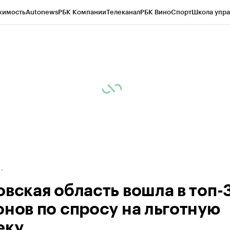
жимость
Autonews
РБК Компании
Телеканал
РБК Вино
Спорт
Школа упра
д
Стиль
Крипто
РБК Бизнес-среда
Дискуссионный клуб
Исследования
К
рагентов
Политика
Экономика
Бизнес
Технологии и медиа
Финансы
Рын
овская область вошла в топ-
онов по спросу на льготную
еку