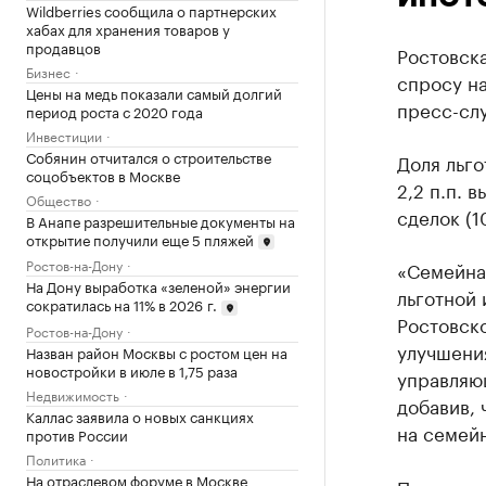
Wildberries сообщила о партнерских
хабах для хранения товаров у
продавцов
Ростовска
Бизнес
спросу на
Цены на медь показали самый долгий
пресс-сл
период роста с 2020 года
Инвестиции
Собянин отчитался о строительстве
Доля льго
соцобъектов в Москве
2,2 п.п. 
Общество
сделок (1
В Анапе разрешительные документы на
открытие получили еще 5 пляжей
Ростов-на-Дону
«Семейна
На Дону выработка «зеленой» энергии
льготной 
сократилась на 11% в 2026 г.
Ростовск
Ростов-на-Дону
улучшени
Назван район Москвы с ростом цен на
новостройки в июле в 1,75 раза
управляю
Недвижимость
добавив, 
Каллас заявила о новых санкциях
на семей
против России
Политика
На отраслевом форуме в Москве