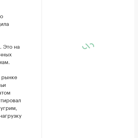
по
щила
. Это на
ечных
мам.
 рынке
мьи
нтом
нтировал
угрим,
нагрузку