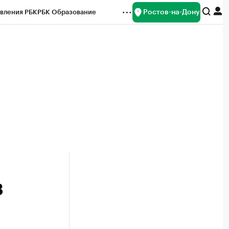
Ростов-на-Дону
вления РБК
РБК Образование
редитные рейтинги
Франшизы
Газета
ок наличной валюты
3