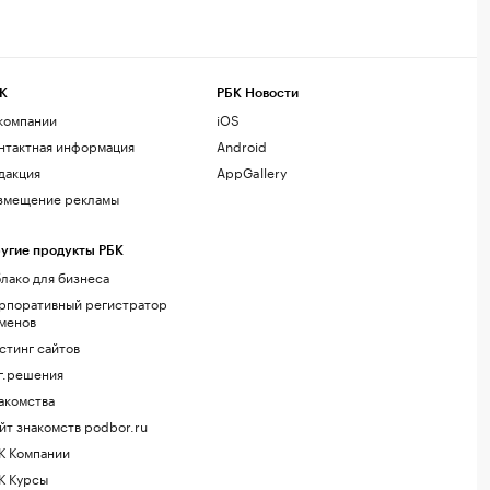
К
РБК Новости
компании
iOS
нтактная информация
Android
дакция
AppGallery
змещение рекламы
угие продукты РБК
лако для бизнеса
рпоративный регистратор
менов
стинг сайтов
г.решения
акомства
йт знакомств podbor.ru
К Компании
К Курсы