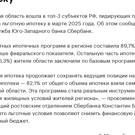
я область вошла в топ-3 субъектов РФ, лидирующих 
 льготную ипотеку в марте 2025 года. Об этом сооб
ужба Юго-Западного банка Сбербанк.
тных ипотечных программ в регионе составила 89,7%
выше февральского показателя. Остальную часть ипот
0,3%) жители области заключили по базовым програм
я ипотека продолжает сохранять ведущие позиции на
ипотеки — 82,1% от общего объема ипотеки взяли се
ой области. Эта программа стала реальным инструме
я жилищных условий жителей региона», — прокомме
щий ростовским отделением Сбербанка Константин Б
что льготные условия позволяют снизить финансовую 
ный бюджет.