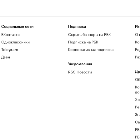
Социальные сети
Подписки
РБ
ВКонтакте
Скрыть баннеры на РБК
О 
Одноклассники
Подписка на РБК
Ко
Telegram
Корпоративная подписка
Ре
Дзен
Ра
Уведомления
RSS Новости
Др
Об
Ко
до
Хо
Ре
Зн
Са
РБ
РБ