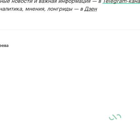
ные новости и важная информация — в
Telegram-кана
Аналитика, мнения, лонгриды — в
Дзен
еева