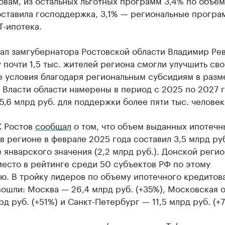
овам, из остальных льготных программ 3,4% по объем
оставила господдержка, 3,1% — региональные програ
-ипотека.
ал замгубернатора Ростовской области Владимир Рев
 почти 1,5 тыс. жителей региона смогли улучшить сво
 условия благодаря региональным субсидиям в разме
 Власти области намерены в период с 2025 по 2027 
5,6 млрд руб. для поддержки более пяти тыс. человек
К Ростов
сообщал
о том, что объем выданных ипотечн
в регионе в феврале 2025 года составил 3,5 млрд руб
январского значения (2,2 млрд руб.). Донской регио
есто в рейтинге среди 50 субъектов РФ по этому
ю. В тройку лидеров по объему ипотечного кредитов
ошли: Москва — 26,4 млрд руб. (+35%), Московская 
рд руб. (+51%) и Санкт-Петербург — 11,5 млрд руб. (+