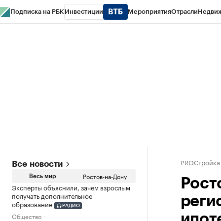
Подписка на РБК
Инвестиции
Мероприятия
Отрасли
Недви
РБК Курсы
РБК Life
Тренды
Визионеры
Национальные проекты
Горо
Спецпроекты СПб
Конференции СПб
Спецпроекты
Проверка конт
PROСтройка
Все новости
Ростов-на-Дону
Весь мир
Рост
Эксперты объяснили, зачем взрослым
получать дополнительное
реги
образование
РАДИО
Общество
ипот