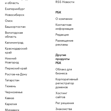
RSS Новости
и область
Екатеринбург
РБК
Новосибирск
О компании
Омск
Контактная
Башкортостан
информация
Вологодская
Редакция
область
Размещение
Калининград
рекламы
Краснодарский
край
Другие
Нижний
продукты
Новгород
РБК
Пермский край
Облако для
бизнеса
Ростов-на-Дону
Корпоративный
Татарстан
регистратор
Тюмень
доменов
Черноземье
Хостинг
сайтов
Кавказ
Рег.решения
Карелия
Знакомства
Мурманск