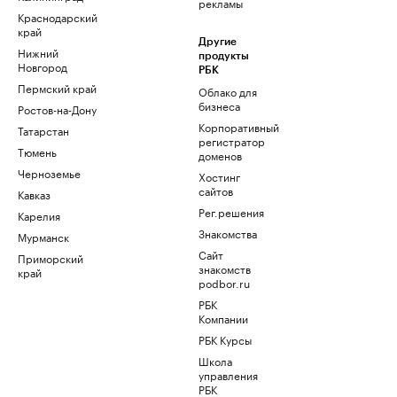
рекламы
Краснодарский
край
Другие
Нижний
продукты
Новгород
РБК
Пермский край
Облако для
бизнеса
Ростов-на-Дону
Корпоративный
Татарстан
регистратор
Тюмень
доменов
Черноземье
Хостинг
сайтов
Кавказ
Рег.решения
Карелия
Знакомства
Мурманск
Сайт
Приморский
знакомств
край
podbor.ru
РБК
Компании
РБК Курсы
Школа
управления
РБК