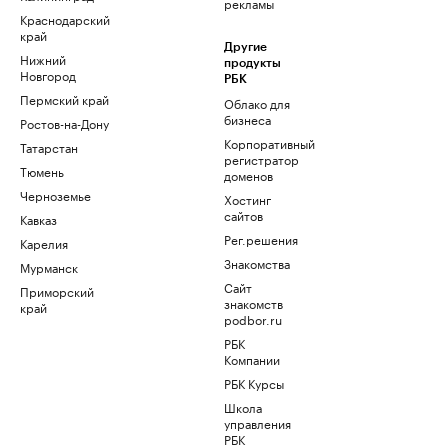
рекламы
Краснодарский
край
Другие
Нижний
продукты
Новгород
РБК
Пермский край
Облако для
бизнеса
Ростов-на-Дону
Корпоративный
Татарстан
регистратор
Тюмень
доменов
Черноземье
Хостинг
сайтов
Кавказ
Рег.решения
Карелия
Знакомства
Мурманск
Сайт
Приморский
знакомств
край
podbor.ru
РБК
Компании
РБК Курсы
Школа
управления
РБК