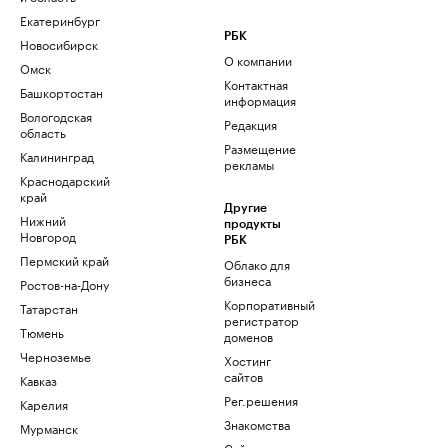
Екатеринбург
РБК
Новосибирск
О компании
Омск
Контактная
Башкортостан
информация
Вологодская
Редакция
область
Размещение
Калининград
рекламы
Краснодарский
край
Другие
Нижний
продукты
Новгород
РБК
Пермский край
Облако для
бизнеса
Ростов-на-Дону
Корпоративный
Татарстан
регистратор
Тюмень
доменов
Черноземье
Хостинг
сайтов
Кавказ
Рег.решения
Карелия
Знакомства
Мурманск
Сайт