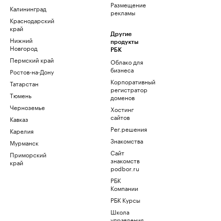
Размещение
Калининград
рекламы
Краснодарский
край
Другие
Нижний
продукты
Новгород
РБК
Пермский край
Облако для
бизнеса
Ростов-на-Дону
Корпоративный
Татарстан
регистратор
Тюмень
доменов
Черноземье
Хостинг
сайтов
Кавказ
Рег.решения
Карелия
Знакомства
Мурманск
Сайт
Приморский
знакомств
край
podbor.ru
РБК
Компании
РБК Курсы
Школа
управления