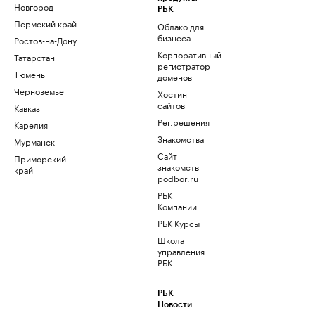
Новгород
РБК
Пермский край
Облако для
бизнеса
Ростов-на-Дону
Корпоративный
Татарстан
регистратор
Тюмень
доменов
Черноземье
Хостинг
сайтов
Кавказ
Рег.решения
Карелия
Знакомства
Мурманск
Сайт
Приморский
знакомств
край
podbor.ru
РБК
Компании
РБК Курсы
Школа
управления
РБК
РБК
Новости