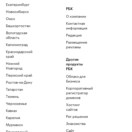
Екатеринбург
РБК
Новосибирск
О компании
Омск
Контактная
Башкортостан
информация
Вологодская
Редакция
область
Размещение
Калининград
рекламы
Краснодарский
край
Другие
Нижний
продукты
Новгород
РБК
Пермский край
Облако для
бизнеса
Ростов-на-Дону
Корпоративный
Татарстан
регистратор
Тюмень
доменов
Черноземье
Хостинг
сайтов
Кавказ
Рег.решения
Карелия
Знакомства
Мурманск
Сайт
Приморский