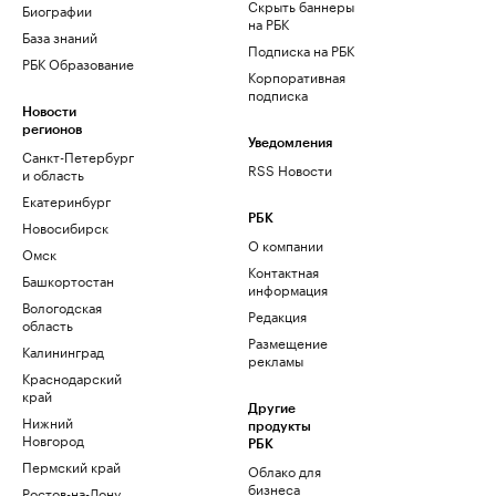
Скрыть баннеры
Биографии
на РБК
База знаний
Подписка на РБК
РБК Образование
Корпоративная
подписка
Новости
регионов
Уведомления
Санкт-Петербург
RSS Новости
и область
Екатеринбург
РБК
Новосибирск
О компании
Омск
Контактная
Башкортостан
информация
Вологодская
Редакция
область
Размещение
Калининград
рекламы
Краснодарский
край
Другие
Нижний
продукты
Новгород
РБК
Пермский край
Облако для
бизнеса
Ростов-на-Дону