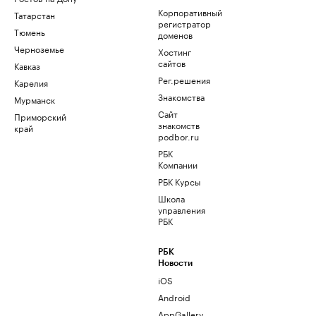
Корпоративный
Татарстан
регистратор
Тюмень
доменов
Черноземье
Хостинг
сайтов
Кавказ
Рег.решения
Карелия
Знакомства
Мурманск
Сайт
Приморский
знакомств
край
podbor.ru
РБК
Компании
РБК Курсы
Школа
управления
РБК
РБК
Новости
iOS
Android
AppGallery