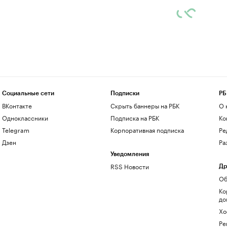
Социальные сети
Подписки
РБ
ВКонтакте
Скрыть баннеры на РБК
О 
Одноклассники
Подписка на РБК
Ко
Telegram
Корпоративная подписка
Ре
Дзен
Ра
Уведомления
RSS Новости
Др
Об
Ко
до
Хо
Ре