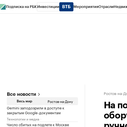
Подписка на РБК
Инвестиции
Мероприятия
Отрасли
Недви
РБК Курсы
РБК Life
Тренды
Визионеры
Национальные проекты
Горо
Спецпроекты СПб
Конференции СПб
Спецпроекты
Проверка конт
Ростов-на-Д
Все новости
Ростов-на-Дону
Весь мир
На п
Gemini заподозрили в доступе к
закрытым Google-документам
обор
Технологии и медиа
Число сбитых на подлете к Москве
ручн