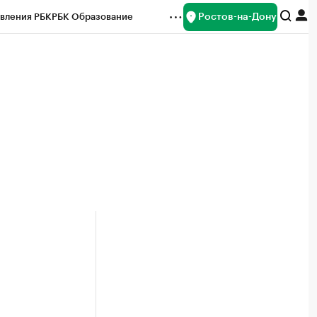
Ростов-на-Дону
вления РБК
РБК Образование
редитные рейтинги
Франшизы
Газета
ок наличной валюты