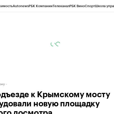
жимость
Autonews
РБК Компании
Телеканал
РБК Вино
Спорт
Школа упра
д
Стиль
Крипто
РБК Бизнес-среда
Дискуссионный клуб
Исследования
К
рагентов
Политика
Экономика
Бизнес
Технологии и медиа
Финансы
Рын
ону
одъезде к Крымскому мосту
удовали новую площадку
ого досмотра