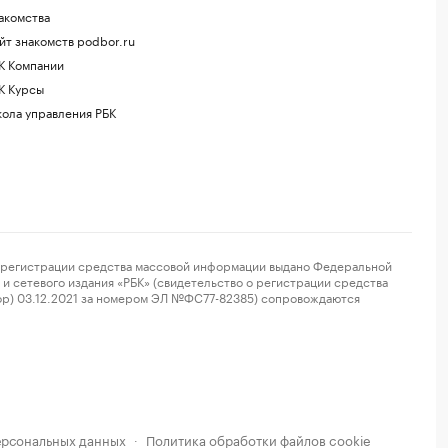
акомства
йт знакомств podbor.ru
К Компании
К Курсы
ола управления РБК
регистрации средства массовой информации выдано Федеральной
и сетевого издания «РБК» (свидетельство о регистрации средства
ор) 03.12.2021 за номером ЭЛ №ФС77-82385) сопровождаются
ерсональных данных
Политика обработки файлов cookie
·