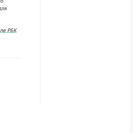
со
для
ле РБК