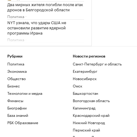
Два мирных жителя погибли после атак
дронов в Белгородской области
Политика
NYT узнала, что удары США не
остановили развитие ядерной
программы Ирана
Политика
Международная федерация
скейтбординга сняла все ограничения
с россиян
Рубрики
Новости регионов
Спорт
Политика
Санкт-Петербург и область
Володин рассказал о запуске мер по
Экономика
Екатеринбург
стабилизации топливного рынка
Общество
Новосибирск
Общество
Бизнес
Омск
Загрузить еще
Технологии и медиа
Башкортостан
Финансы
Вологодская область
Биографии
Калининград
База знаний
Краснодарский край
РБК Образование
Нижний Новгород
Пермский край
Ростов-на-Дону