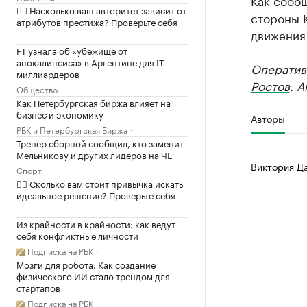
Как сооб
✍🏻 Насколько ваш авторитет зависит от
стороны 
атрибутов престижа? Проверьте себя
движения 
FT узнала об «убежище от
апокалипсиса» в Аргентине для IT-
Оператив
миллиардеров
Ростов
. 
Общество
Как Петербургская биржа влияет на
бизнес и экономику
Авторы
РБК и Петербургская Биржа
Тренер сборной сообщил, кто заменит
Мельникову и других лидеров на ЧЕ
Виктория Д
Спорт
✍🏻 Сколько вам стоит привычка искать
идеальное решение? Проверьте себя
Из крайности в крайности: как ведут
себя конфликтные личности
Подписка на РБК
Мозги для робота. Как создание
физического ИИ стало трендом для
стартапов
Подписка на РБК