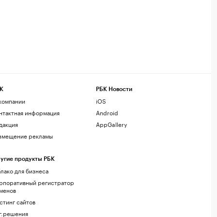
К
РБК Новости
компании
iOS
нтактная информация
Android
дакция
AppGallery
змещение рекламы
угие продукты РБК
лако для бизнеса
рпоративный регистратор
менов
стинг сайтов
г.решения