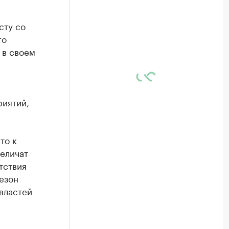
сту со
го
 в своем
иятий,
то к
еличат
тствия
езон
 властей