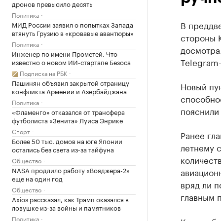
дронов превысило десять
Политика
В преддв
МИД России заявил о попытках Запада
втянуть Грузию в «кровавые авантюры»
стороны 
Политика
досмотра
Инженер по имени Прометей. Что
Telegram-
известно о новом ИИ-стартапе Безоса
Подписка на РБК
Пашинян объявил закрытой страницу
Новый пу
конфликта Армении и Азербайджана
способно
Политика
пояснили 
«Фламенго» отказался от трансфера
футболиста «Зенита» Луиса Энрике
Спорт
Ранее гл
Более 50 тыс. домов на юге Японии
летнему с
остались без света из-за тайфуна
количеств
Общество
NASA продлило работу «Вояджера-2»
авиацион
еще на один год
вряд ли п
Общество
главным 
Axios рассказал, как Трамп оказался в
ловушке из-за войны и памятников
Политика