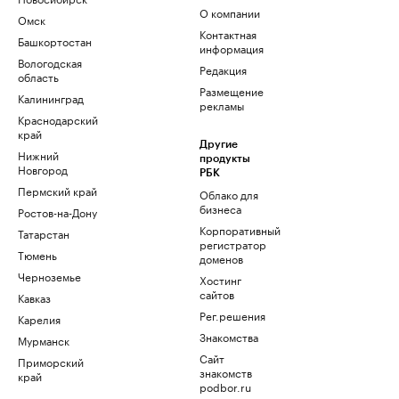
О компании
Омск
Контактная
Башкортостан
информация
Вологодская
Редакция
область
Размещение
Калининград
рекламы
Краснодарский
край
Другие
Нижний
продукты
Новгород
РБК
Пермский край
Облако для
бизнеса
Ростов-на-Дону
Корпоративный
Татарстан
регистратор
Тюмень
доменов
Черноземье
Хостинг
сайтов
Кавказ
Рег.решения
Карелия
Знакомства
Мурманск
Сайт
Приморский
знакомств
край
podbor.ru