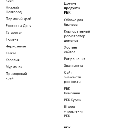
Другие
Нижний
продукты
Новгород
РБК
Пермский край
Облако для
бизнеса
Ростов-на-Дону
Корпоративный
Татарстан
регистратор
Тюмень
доменов
Черноземье
Хостинг
сайтов
Кавказ
Рег.решения
Карелия
Знакомства
Мурманск
Сайт
Приморский
знакомств
край
podbor.ru
РБК
Компании
РБК Курсы
Школа
управления
РБК