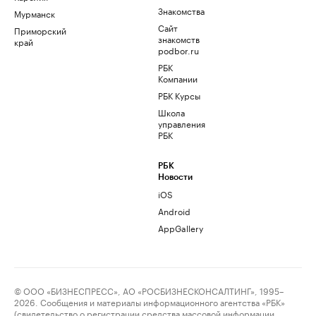
Знакомства
Мурманск
Сайт
Приморский
знакомств
край
podbor.ru
РБК
Компании
РБК Курсы
Школа
управления
РБК
РБК
Новости
iOS
Android
AppGallery
© ООО «БИЗНЕСПРЕСС», АО «РОСБИЗНЕСКОНСАЛТИНГ», 1995–
2026. Сообщения и материалы информационного агентства «РБК»
(свидетельство о регистрации средства массовой информации