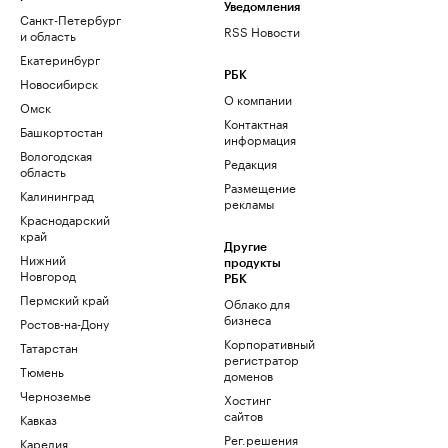
Уведомления
Санкт-Петербург
RSS Новости
и область
Екатеринбург
РБК
Новосибирск
О компании
Омск
Контактная
Башкортостан
информация
Вологодская
Редакция
область
Размещение
Калининград
рекламы
Краснодарский
край
Другие
Нижний
продукты
Новгород
РБК
Пермский край
Облако для
бизнеса
Ростов-на-Дону
Корпоративный
Татарстан
регистратор
Тюмень
доменов
Черноземье
Хостинг
сайтов
Кавказ
Рег.решения
Карелия