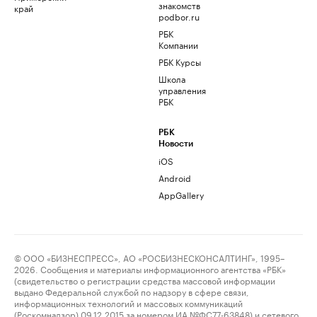
знакомств
край
podbor.ru
РБК
Компании
РБК Курсы
Школа
управления
РБК
РБК
Новости
iOS
Android
AppGallery
© ООО «БИЗНЕСПРЕСС», АО «РОСБИЗНЕСКОНСАЛТИНГ», 1995–
2026. Сообщения и материалы информационного агентства «РБК»
(свидетельство о регистрации средства массовой информации
выдано Федеральной службой по надзору в сфере связи,
информационных технологий и массовых коммуникаций
(Роскомнадзор) 09.12.2015 за номером ИА №ФС77-63848) и сетевого