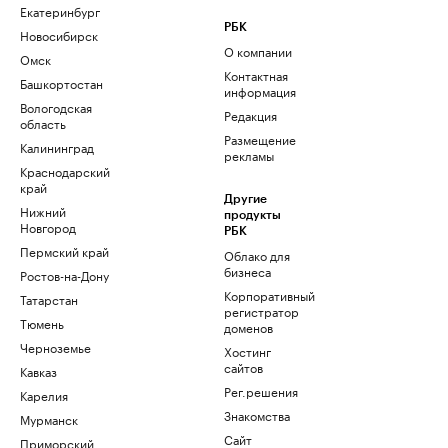
Екатеринбург
РБК
Новосибирск
О компании
Омск
Контактная
Башкортостан
информация
Вологодская
Редакция
область
Размещение
Калининград
рекламы
Краснодарский
край
Другие
Нижний
продукты
Новгород
РБК
Пермский край
Облако для
бизнеса
Ростов-на-Дону
Корпоративный
Татарстан
регистратор
Тюмень
доменов
Черноземье
Хостинг
сайтов
Кавказ
Рег.решения
Карелия
Знакомства
Мурманск
Сайт
Приморский