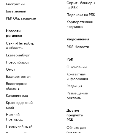
Скрыть баннеры
Биографии
на РБК
База знаний
Подписка на РБК
РБК Образование
Корпоративная
подписка
Новости
регионов
Уведомления
Санкт-Петербург
RSS Новости
и область
Екатеринбург
РБК
Новосибирск
О компании
Омск
Контактная
Башкортостан
информация
Вологодская
Редакция
область
Размещение
Калининград
рекламы
Краснодарский
край
Другие
Нижний
продукты
Новгород
РБК
Пермский край
Облако для
бизнеса
Ростов-на-Дону