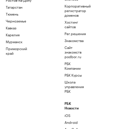
Корпоративный
Татарстан
регистратор
Тюмень
доменов
Черноземье
Хостинг
сайтов
Кавказ
Рег.решения
Карелия
Знакомства
Мурманск
Сайт
Приморский
знакомств
край
podbor.ru
РБК
Компании
РБК Курсы
Школа
управления
РБК
РБК
Новости
iOS
Android
AppGallery