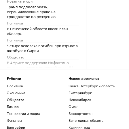
Новая категория
Трамп подписал указы,
ограничивающие право на
гражданство по рождению
Политика
В Пензенской области ввели план
«Ковер»
Политика
Четыре человека погибли при взрыве в
автобусе в Сирии
Общество
В Африке поддержали Инфантино
после скандала с продажей прав ЧМ
Спорт
Запасы газа в Европе на минимуме. Что
Рубрики
Новости регионов
будет зимой
Политика
Санкт-Петербург и область
Подписка на РБК
Экономика
Екатеринбург
Общество
Новосибирск
Загрузить еще
Бизнес
Омск
Технологии и медиа
Башкортостан
Финансы
Вологодская область
Биографии
Калининград