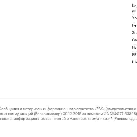
Ко
до
Хо
Ре
Зн
Са
РБ
РБ
Шк
ения и материалы информационного агентства «РБК» (свидетельство о 
овых коммуникаций (Роскомнадзор) 09.12.2015 за номером ИА №ФС77-63848) 
 связи, информационных технологий и массовых коммуникаций (Роскомнадз