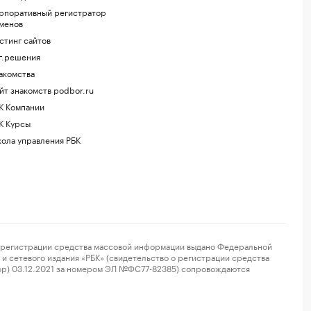
рпоративный регистратор
менов
стинг сайтов
г.решения
акомства
йт знакомств podbor.ru
К Компании
К Курсы
ола управления РБК
регистрации средства массовой информации выдано Федеральной
и сетевого издания «РБК» (свидетельство о регистрации средства
ор) 03.12.2021 за номером ЭЛ №ФС77-82385) сопровождаются