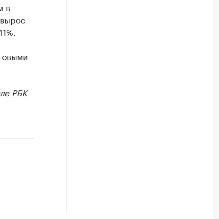
м в
 вырос
41%.
рговыми
ле РБК