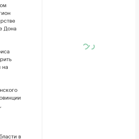
ром
гион
ерстве
е Дона
фиса
рить
 на
нского
ровинции
,
й
бласти в