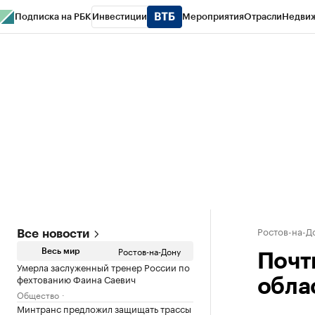
Подписка на РБК
Инвестиции
Мероприятия
Отрасли
Недви
РБК Курсы
РБК Life
Тренды
Визионеры
Национальные проекты
Горо
Спецпроекты СПб
Конференции СПб
Спецпроекты
Проверка конт
Ростов-на-Д
Все новости
Ростов-на-Дону
Весь мир
Почт
Умерла заслуженный тренер России по
фехтованию Фаина Саевич
облас
Общество
Минтранс предложил защищать трассы