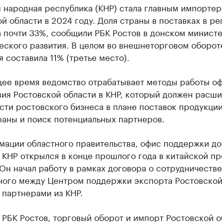
я народная республика (КНР) стала главным импорте
й области в 2024 году. Доля страны в поставках в ре
а почти 33%, сообщили РБК Ростов в донском минист
еского развития. В целом во внешнеторговом оборот
я составила 11% (третье место).
щее время ведомство отрабатывает методы работы о
ия Ростовской области в КНР, который должен расши
ти ростовского бизнеса в плане поставок продукции
раны и поиск потенциальных партнеров.
мации областного правительства, офис поддержки до
 КНР открылся в конце прошлого года в китайской п
Он начал работу в рамках договора о сотрудничестве
ного между Центром поддержки экспорта Ростовско
 партнерами из КНР.
РБК Ростов, торговый оборот и импорт Ростовской о