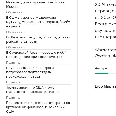
Иваном Едешко пройдет 7 августа в
2024 году
Москве
период с
Общество
на 20%. Э
В США в аэропорту задержали
мужчину, угрожавшего взорвать бомбу
Всего эк
на рейсе
осуществ
Общество
партнерам
Во Внуково предупредили о задержках
рейсов из-за грозы
Общество
Оператив
В Саудовской Аравии сообщили об 11
Ростов
. 
пострадавших при атаках хуситов
Политика
В Турции заявили, что Европа
Авторы
потребовала подтверждать
происхождение газа
Политика
Егор Марки
Трамп заявил, что США «тоже
нуждаются» в ракетах для Patriot
Политика
Reuters сообщил о серии кибератак на
крупнейшие финансовые компании
США