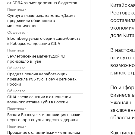
от БПЛА за счет дорожных бюджетов
Китайска
Политика
Ростовско
Супруге главы издательства «Джем»
составил
предъявили обвинение в
мошенничестве
экономич
Общество
доля Кита
Bloomberg узнал о серии самоубийств
в Киберкомандовании США
В настоя
Политика
Землетрясение магнитудой 4,1
присутств
произошло в Туве
возможнос
Общество
рынок ст
Средняя пенсия неработающих
превысила ₽35 тыс. в семи регионах
России
По инфор
Общество
бизнеса в
США ввели санкции в отношении
Чжэцзян. 
военного атташе Кубы в России
Политика
заключен
Власти Венесуэлы и оппозиция начали
области и
переговоры спустя неделю задержки
Политика
Как
писал
Прощание с олимпийским чемпионом