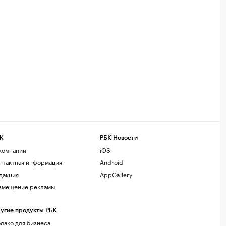
К
РБК Новости
компании
iOS
нтактная информация
Android
дакция
AppGallery
змещение рекламы
угие продукты РБК
лако для бизнеса