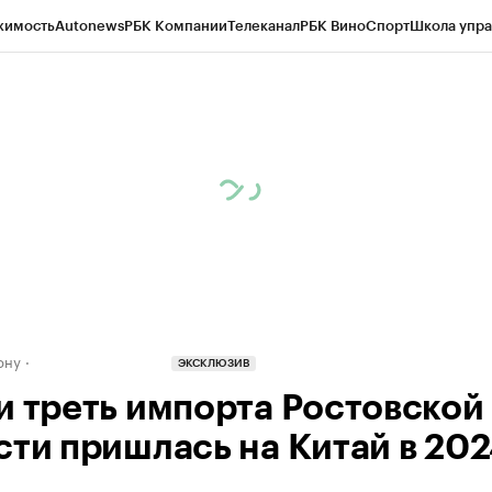
жимость
Autonews
РБК Компании
Телеканал
РБК Вино
Спорт
Школа упра
д
Стиль
Крипто
РБК Бизнес-среда
Дискуссионный клуб
Исследования
К
рагентов
Политика
Экономика
Бизнес
Технологии и медиа
Финансы
Рын
ону
ЭКСКЛЮЗИВ
и треть импорта Ростовской
ти пришлась на Китай в 2024