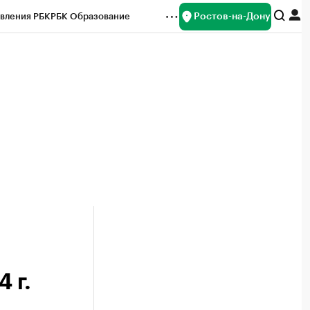
Ростов-на-Дону
вления РБК
РБК Образование
редитные рейтинги
Франшизы
Газета
ок наличной валюты
 г.