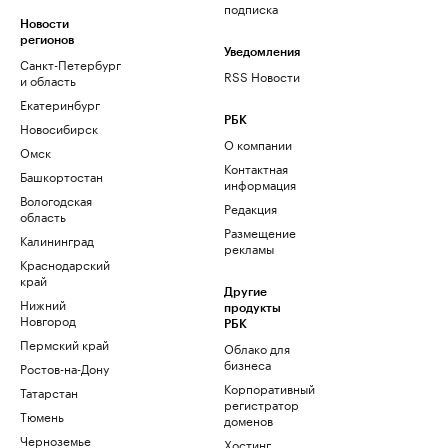
подписка
Новости
регионов
Уведомления
Санкт-Петербург
RSS Новости
и область
Екатеринбург
РБК
Новосибирск
О компании
Омск
Контактная
Башкортостан
информация
Вологодская
Редакция
область
Размещение
Калининград
рекламы
Краснодарский
край
Другие
Нижний
продукты
Новгород
РБК
Пермский край
Облако для
бизнеса
Ростов-на-Дону
Корпоративный
Татарстан
регистратор
Тюмень
доменов
Черноземье
Хостинг