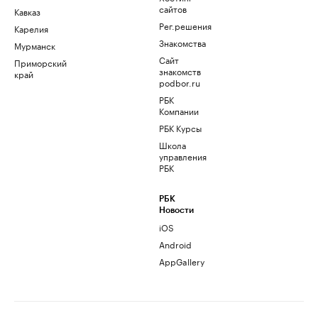
сайтов
Кавказ
Рег.решения
Карелия
Знакомства
Мурманск
Сайт
Приморский
знакомств
край
podbor.ru
РБК
Компании
РБК Курсы
Школа
управления
РБК
РБК
Новости
iOS
Android
AppGallery