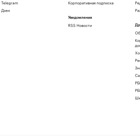
Telegram
Корпоративная подписка
Ре
Дзен
Ра
Уведомления
RSS Новости
Др
Об
Ко
до
Хо
Ре
Зн
Са
РБ
РБ
Шк