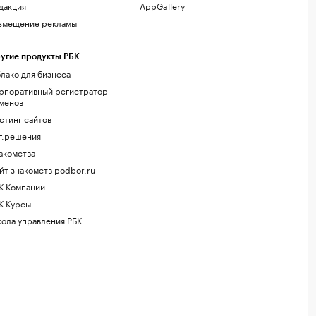
дакция
AppGallery
змещение рекламы
угие продукты РБК
лако для бизнеса
рпоративный регистратор
менов
стинг сайтов
г.решения
акомства
йт знакомств podbor.ru
К Компании
К Курсы
ола управления РБК