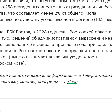
нии добавили, что по уголовным статьям в 2024 году
но 253 осужденных иностранных граждан или лиц без
ва, что составляет менее 2% от общего числа
нных по существу уголовных дел в регионе (13,3 тыс.
щал
РБК Ростов, в 2023 году суды Ростовской области
2 тыс. решений об административном выдворении не
. Такие данные в феврале прошлого года приводил н
оссии по Ростовской области генерал-лейтенант пол
ков (ныне он занимает аналогичную должность в
рском крае).
ные новости и важная информация — в
Telegram-кана
Аналитика, мнения, лонгриды — в
Дзен
н