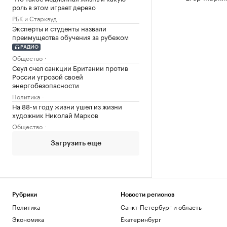
роль в этом играет дерево
РБК и Старквуд
Эксперты и студенты назвали
преимущества обучения за рубежом
РАДИО
Общество
Сеул счел санкции Британии против
России угрозой своей
энергобезопасности
Политика
На 88-м году жизни ушел из жизни
художник Николай Марков
Общество
Загрузить еще
Рубрики
Новости регионов
Политика
Санкт-Петербург и область
Экономика
Екатеринбург