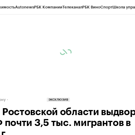
жимость
Autonews
РБК Компании
Телеканал
РБК Вино
Спорт
Школа упра
д
Стиль
Крипто
РБК Бизнес-среда
Дискуссионный клуб
Исследования
К
рагентов
Политика
Экономика
Бизнес
Технологии и медиа
Финансы
Рын
ону
ЭКСКЛЮЗИВ
 Ростовской области выдво
 почти 3,5 тыс. мигрантов в
 г