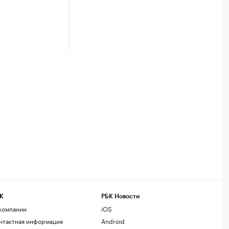
К
РБК Новости
компании
iOS
нтактная информация
Android