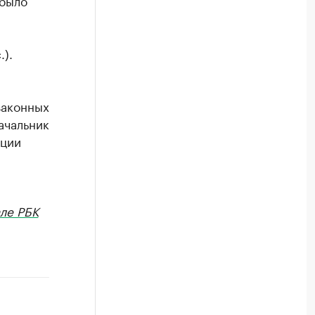
 было
).
законных
ачальник
иции
ле РБК