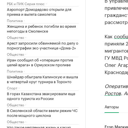
В управле
РБК и ПИК Серия плюс
привлече
Аэропорт Домодедово открыли для
гражданст
приема и вылета самолетов
Политика
рассмотре
Женщина и ребенок погибли во время
непогоды в Смоленске
Как
сооб
Общество
приняли 
Арест запросили обвиняемой по делу о
порнографии экс-участнице «Дома-2»
мигрантов
Общество
ГУ МВД Р
Иран сообщил об «операции против
Олег Агар
целей врага» в Ормузском проливе
Краснода
Политика
Шнайдер обыграла Калинскую и вышла
в четвертый круг турнира в Торонто
Оператив
Спорт
Ростов
. 
В горах Казахстана эвакуировали еще
одного туриста из России
Общество
Авторы
В Смоленской области ввели режим ЧС
после мощного циклона
Общество
Егор Марки
Что такое медленная жизнь и какую