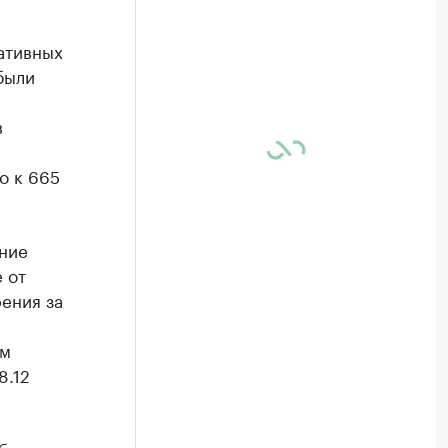
ативных
были
в
о к 665
ние
 от
ения за
ым
8.12