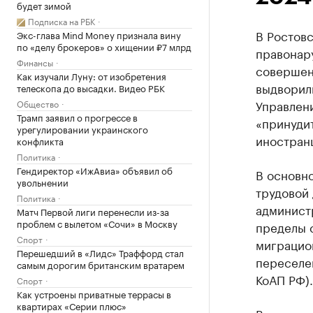
будет зимой
Подписка на РБК
В Ростовс
Экс-глава Mind Money признала вину
по «делу брокеров» о хищении ₽7 млрд
правонару
Финансы
совершен
Как изучали Луну: от изобретения
выдворил
телескопа до высадки. Видео РБК
Управлени
Общество
Трамп заявил о прогрессе в
«принуди
урегулировании украинского
иностран
конфликта
Политика
Гендиректор «ИжАвиа» объявил об
В основн
увольнении
трудовой 
Политика
администр
Матч Первой лиги перенесли из-за
проблем с вылетом «Сочи» в Москву
пределы с
Спорт
миграцио
Перешедший в «Лидс» Траффорд стал
переселен
самым дорогим британским вратарем
КоАП РФ).
Спорт
Как устроены приватные террасы в
квартирах «Серии плюс»