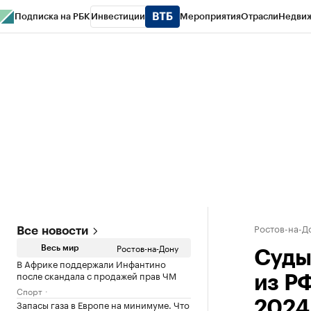
Подписка на РБК
Инвестиции
Мероприятия
Отрасли
Недви
РБК Курсы
РБК Life
Тренды
Визионеры
Национальные проекты
Горо
Спецпроекты СПб
Конференции СПб
Спецпроекты
Проверка конт
Ростов-на-Д
Все новости
Ростов-на-Дону
Весь мир
Суды
В Африке поддержали Инфантино
после скандала с продажей прав ЧМ
из РФ
Спорт
Запасы газа в Европе на минимуме. Что
2024