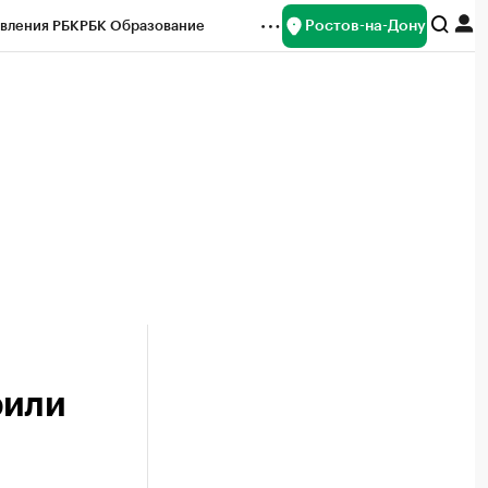
Ростов-на-Дону
вления РБК
РБК Образование
редитные рейтинги
Франшизы
Газета
ок наличной валюты
рили