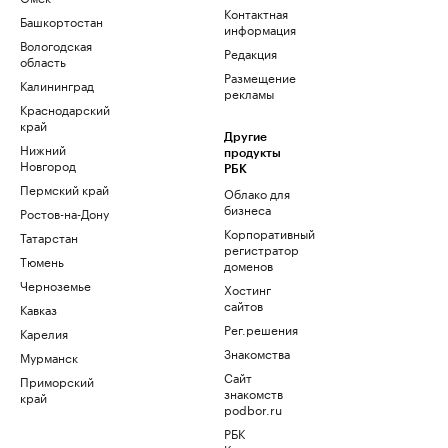
Контактная
Башкортостан
информация
Вологодская
Редакция
область
Размещение
Калининград
рекламы
Краснодарский
край
Другие
Нижний
продукты
Новгород
РБК
Пермский край
Облако для
бизнеса
Ростов-на-Дону
Корпоративный
Татарстан
регистратор
Тюмень
доменов
Черноземье
Хостинг
сайтов
Кавказ
Рег.решения
Карелия
Знакомства
Мурманск
Сайт
Приморский
знакомств
край
podbor.ru
РБК