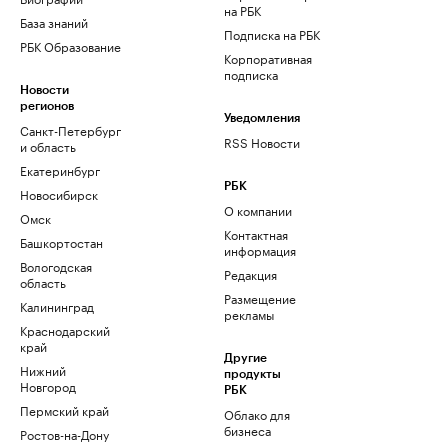
на РБК
База знаний
Подписка на РБК
РБК Образование
Корпоративная
подписка
Новости
регионов
Уведомления
Санкт-Петербург
RSS Новости
и область
Екатеринбург
РБК
Новосибирск
О компании
Омск
Контактная
Башкортостан
информация
Вологодская
Редакция
область
Размещение
Калининград
рекламы
Краснодарский
край
Другие
Нижний
продукты
Новгород
РБК
Пермский край
Облако для
бизнеса
Ростов-на-Дону