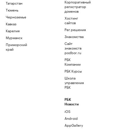
Корпоративный
Татарстан
регистратор
Тюмень
доменов
Черноземье
Хостинг
сайтов
Кавказ
Рег.решения
Карелия
Знакомства
Мурманск
Сайт
Приморский
знакомств
край
podbor.ru
РБК
Компании
РБК Курсы
Школа
управления
РБК
РБК
Новости
iOS
Android
AppGallery