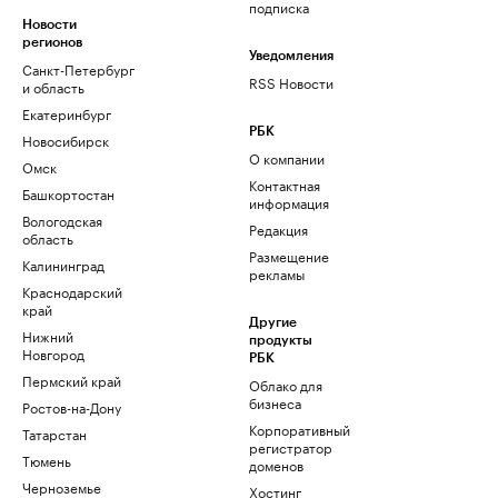
подписка
Новости
регионов
Уведомления
Санкт-Петербург
RSS Новости
и область
Екатеринбург
РБК
Новосибирск
О компании
Омск
Контактная
Башкортостан
информация
Вологодская
Редакция
область
Размещение
Калининград
рекламы
Краснодарский
край
Другие
Нижний
продукты
Новгород
РБК
Пермский край
Облако для
бизнеса
Ростов-на-Дону
Корпоративный
Татарстан
регистратор
Тюмень
доменов
Черноземье
Хостинг