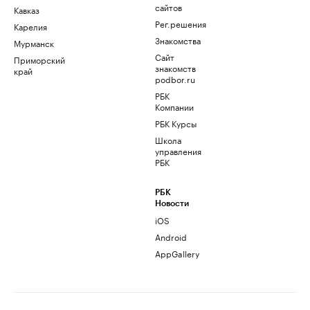
сайтов
Кавказ
Рег.решения
Карелия
Знакомства
Мурманск
Сайт
Приморский
знакомств
край
podbor.ru
РБК
Компании
РБК Курсы
Школа
управления
РБК
РБК
Новости
iOS
Android
AppGallery