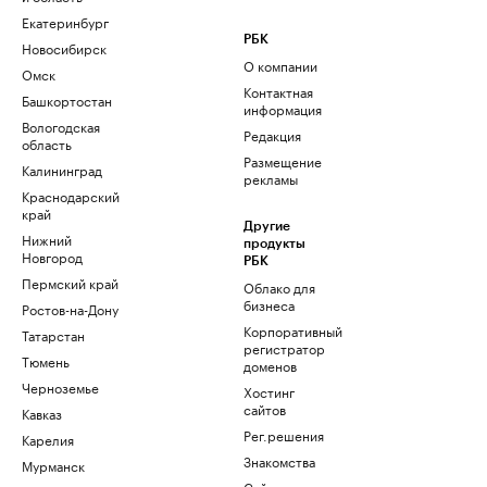
Екатеринбург
РБК
Новосибирск
О компании
Омск
Контактная
Башкортостан
информация
Вологодская
Редакция
область
Размещение
Калининград
рекламы
Краснодарский
край
Другие
Нижний
продукты
Новгород
РБК
Пермский край
Облако для
бизнеса
Ростов-на-Дону
Корпоративный
Татарстан
регистратор
Тюмень
доменов
Черноземье
Хостинг
сайтов
Кавказ
Рег.решения
Карелия
Знакомства
Мурманск
Сайт