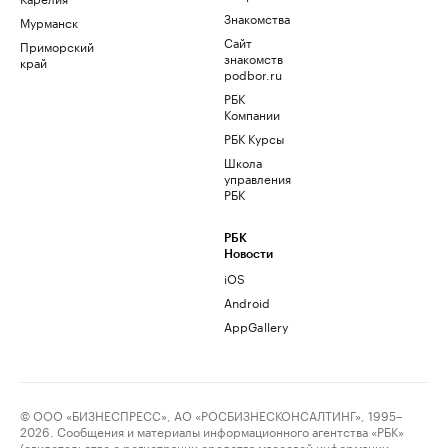
Знакомства
Мурманск
Сайт
Приморский
знакомств
край
podbor.ru
РБК
Компании
РБК Курсы
Школа
управления
РБК
РБК
Новости
iOS
Android
AppGallery
© ООО «БИЗНЕСПРЕСС», АО «РОСБИЗНЕСКОНСАЛТИНГ», 1995–
2026. Сообщения и материалы информационного агентства «РБК»
(свидетельство о регистрации средства массовой информации