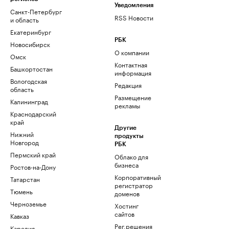
Уведомления
Санкт-Петербург
RSS Новости
и область
Екатеринбург
РБК
Новосибирск
О компании
Омск
Контактная
Башкортостан
информация
Вологодская
Редакция
область
Размещение
Калининград
рекламы
Краснодарский
край
Другие
Нижний
продукты
Новгород
РБК
Пермский край
Облако для
бизнеса
Ростов-на-Дону
Корпоративный
Татарстан
регистратор
Тюмень
доменов
Черноземье
Хостинг
сайтов
Кавказ
Рег.решения
Карелия