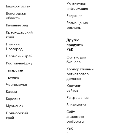
Контактная
Башкортостан
информация
Вологодская
Редакция
область
Размещение
Калининград
рекламы
Краснодарский
край
Другие
Нижний
продукты
Новгород
РБК
Пермский край
Облако для
бизнеса
Ростов-на-Дону
Корпоративный
Татарстан
регистратор
Тюмень
доменов
Черноземье
Хостинг
сайтов
Кавказ
Рег.решения
Карелия
Знакомства
Мурманск
Сайт
Приморский
знакомств
край
podbor.ru
РБК
Компании