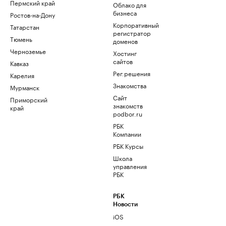
Пермский край
Облако для
бизнеса
Ростов-на-Дону
Корпоративный
Татарстан
регистратор
Тюмень
доменов
Черноземье
Хостинг
сайтов
Кавказ
Рег.решения
Карелия
Знакомства
Мурманск
Сайт
Приморский
знакомств
край
podbor.ru
РБК
Компании
РБК Курсы
Школа
управления
РБК
РБК
Новости
iOS