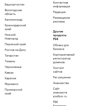
Контактная
Башкортостан
информация
Вологодская
Редакция
область
Размещение
Калининград
рекламы
Краснодарский
край
Другие
Нижний
продукты
Новгород
РБК
Пермский край
Облако для
бизнеса
Ростов-на-Дону
Корпоративный
Татарстан
регистратор
Тюмень
доменов
Черноземье
Хостинг
сайтов
Кавказ
Рег.решения
Карелия
Знакомства
Мурманск
Сайт
Приморский
знакомств
край
podbor.ru
РБК
Компании