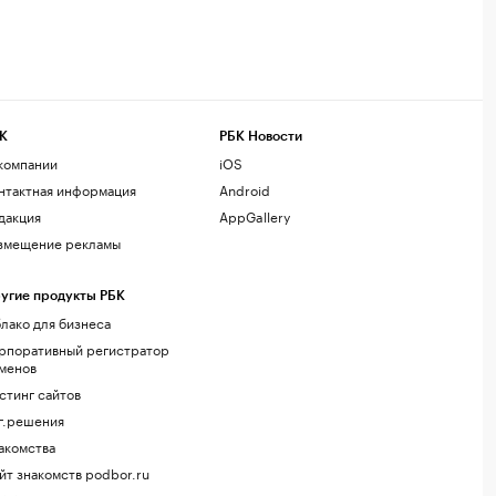
К
РБК Новости
компании
iOS
нтактная информация
Android
дакция
AppGallery
змещение рекламы
угие продукты РБК
лако для бизнеса
рпоративный регистратор
менов
стинг сайтов
г.решения
акомства
йт знакомств podbor.ru