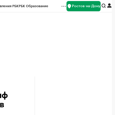
Ростов-на-Дону
вления РБК
РБК Образование
редитные рейтинги
Франшизы
Газета
ок наличной валюты
иф
в