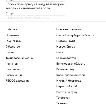
Российский прыгун в воду взял второе
золото на чемпионате Европы
Спорт
«Аэрофлот» предупредил об
изменении расписания в Сочи и
Геленджике
Рубрики
Новости регионов
Политика
Политика
Санкт-Петербург и область
Ярославский губернатор сообщил о
потушенных резервуарах с топливом
Экономика
Екатеринбург
Политика
Общество
Новосибирск
Euractiv узнал, как финские фермеры
Бизнес
Омск
помогают охранять границу с Россией
Технологии и медиа
Башкортостан
Политика
Финансы
Вологодская область
Загрузить еще
Биографии
Калининград
База знаний
Краснодарский край
РБК Образование
Нижний Новгород
Пермский край
Ростов-на-Дону
Татарстан
Тюмень