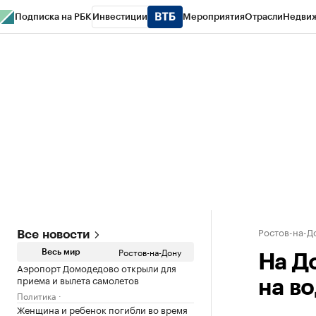
Подписка на РБК
Инвестиции
Мероприятия
Отрасли
Недви
РБК Курсы
РБК Life
Тренды
Визионеры
Национальные проекты
Горо
Спецпроекты СПб
Конференции СПб
Спецпроекты
Проверка конт
Ростов-на-Д
Все новости
Ростов-на-Дону
Весь мир
На Д
Аэропорт Домодедово открыли для
приема и вылета самолетов
на в
Политика
Женщина и ребенок погибли во время