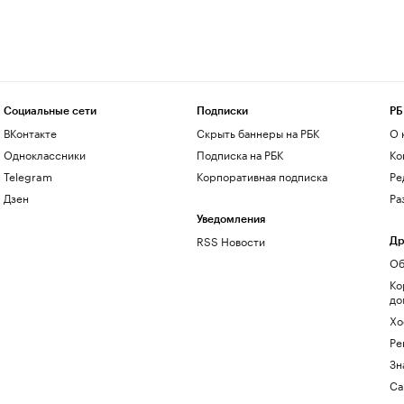
Социальные сети
Подписки
РБ
ВКонтакте
Скрыть баннеры на РБК
О 
Одноклассники
Подписка на РБК
Ко
Telegram
Корпоративная подписка
Ре
Дзен
Ра
Уведомления
RSS Новости
Др
Об
Ко
до
Хо
Ре
Зн
Са