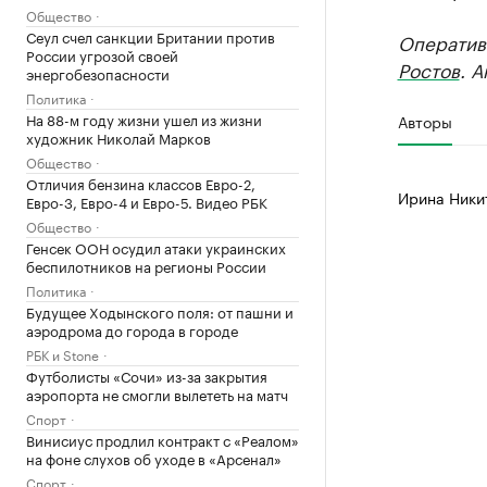
Общество
Сеул счел санкции Британии против
Оператив
России угрозой своей
Ростов
. 
энергобезопасности
Политика
На 88-м году жизни ушел из жизни
Авторы
художник Николай Марков
Общество
Отличия бензина классов Евро-2,
Ирина Ники
Евро-3, Евро-4 и Евро-5. Видео РБК
Общество
Генсек ООН осудил атаки украинских
беспилотников на регионы России
Политика
Будущее Ходынского поля: от пашни и
аэродрома до города в городе
РБК и Stone
Футболисты «Сочи» из-за закрытия
аэропорта не смогли вылететь на матч
Спорт
Винисиус продлил контракт с «Реалом»
на фоне слухов об уходе в «Арсенал»
Спорт