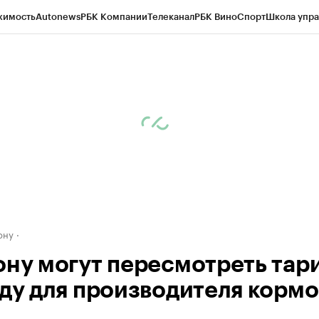
жимость
Autonews
РБК Компании
Телеканал
РБК Вино
Спорт
Школа упра
д
Стиль
Крипто
РБК Бизнес-среда
Дискуссионный клуб
Исследования
К
рагентов
Политика
Экономика
Бизнес
Технологии и медиа
Финансы
Рын
ону
ону могут пересмотреть тар
оду для производителя кормо