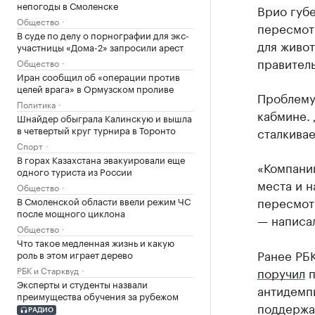
непогоды в Смоленске
Врио губ
Общество
пересмот
В суде по делу о порнографии для экс-
для живо
участницы «Дома-2» запросили арест
правитель
Общество
Иран сообщил об «операции против
целей врага» в Ормузском проливе
Проблему
Политика
кабмине.
Шнайдер обыграла Калинскую и вышла
в четвертый круг турнира в Торонто
сталкивае
Спорт
В горах Казахстана эвакуировали еще
«Компании
одного туриста из России
места и н
Общество
пересмотр
В Смоленской области ввели режим ЧС
после мощного циклона
— написа
Общество
Что такое медленная жизнь и какую
Ранее РБ
роль в этом играет дерево
РБК и Старквуд
поручил
п
Эксперты и студенты назвали
антидемп
преимущества обучения за рубежом
поддержа
РАДИО