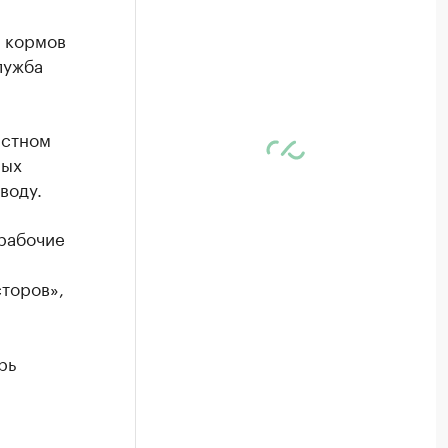
у кормов
лужба
астном
ных
воду.
 рабочие
торов»,
рь