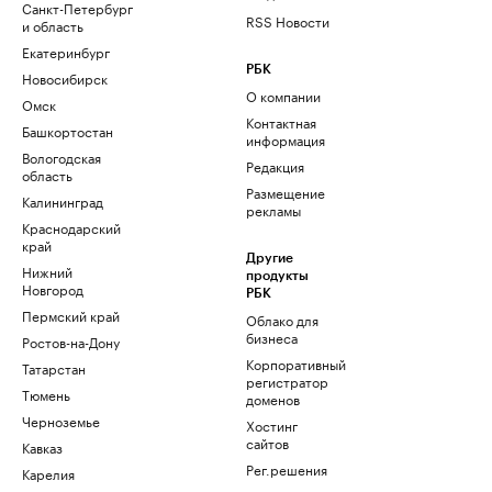
Санкт-Петербург
RSS Новости
и область
Екатеринбург
РБК
Новосибирск
О компании
Омск
Контактная
Башкортостан
информация
Вологодская
Редакция
область
Размещение
Калининград
рекламы
Краснодарский
край
Другие
Нижний
продукты
Новгород
РБК
Пермский край
Облако для
бизнеса
Ростов-на-Дону
Корпоративный
Татарстан
регистратор
Тюмень
доменов
Черноземье
Хостинг
сайтов
Кавказ
Рег.решения
Карелия