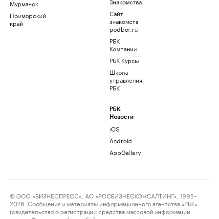
Знакомства
Мурманск
Сайт
Приморский
знакомств
край
podbor.ru
РБК
Компании
РБК Курсы
Школа
управления
РБК
РБК
Новости
iOS
Android
AppGallery
© ООО «БИЗНЕСПРЕСС», АО «РОСБИЗНЕСКОНСАЛТИНГ», 1995–
2026. Сообщения и материалы информационного агентства «РБК»
(свидетельство о регистрации средства массовой информации
выдано Федеральной службой по надзору в сфере связи,