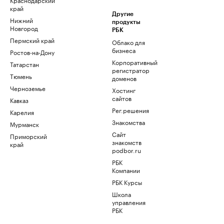
край
Другие
Нижний
продукты
Новгород
РБК
Пермский край
Облако для
бизнеса
Ростов-на-Дону
Корпоративный
Татарстан
регистратор
Тюмень
доменов
Черноземье
Хостинг
сайтов
Кавказ
Рег.решения
Карелия
Знакомства
Мурманск
Сайт
Приморский
знакомств
край
podbor.ru
РБК
Компании
РБК Курсы
Школа
управления
РБК