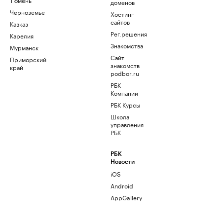
доменов
Черноземье
Хостинг
сайтов
Кавказ
Рег.решения
Карелия
Знакомства
Мурманск
Сайт
Приморский
знакомств
край
podbor.ru
РБК
Компании
РБК Курсы
Школа
управления
РБК
РБК
Новости
iOS
Android
AppGallery