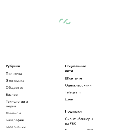
Рубрики
Социальные
сети
Политика
ВКонтакте
Экономика
Одноклассники
Общество
Telegram
Бизнес
Дзен
Технологии и
медиа
Финансы
Подписки
Скрыть баннеры
Биографии
на РБК
База знаний
Подписка на РБК