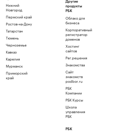
Другие
Нижний
продукты
Новгород
РБК
Пермский край
Облако для
бизнеса
Ростов-на-Дону
Корпоративный
Татарстан
регистратор
Тюмень
доменов
Черноземье
Хостинг
сайтов
Кавказ
Рег.решения
Карелия
Знакомства
Мурманск
Сайт
Приморский
знакомств
край
podbor.ru
РБК
Компании
РБК Курсы
Школа
управления
РБК
РБК