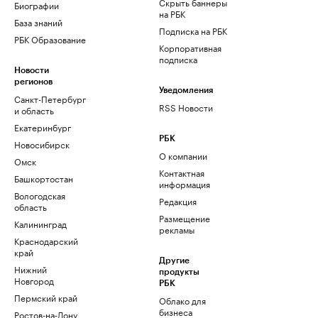
Скрыть баннеры
Биографии
на РБК
База знаний
Подписка на РБК
РБК Образование
Корпоративная
подписка
Новости
регионов
Уведомления
Санкт-Петербург
RSS Новости
и область
Екатеринбург
РБК
Новосибирск
О компании
Омск
Контактная
Башкортостан
информация
Вологодская
Редакция
область
Размещение
Калининград
рекламы
Краснодарский
край
Другие
Нижний
продукты
Новгород
РБК
Пермский край
Облако для
бизнеса
Ростов-на-Дону