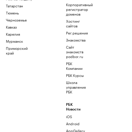
Корпоративный
Татарстан
регистратор
Тюмень
доменов
Черноземье
Хостинг
сайтов
Кавказ
Рег.решения
Карелия
Знакомства
Мурманск
Сайт
Приморский
знакомств
край
podbor.ru
РБК
Компании
РБК Курсы
Школа
управления
РБК
РБК
Новости
iOS
Android
AppGallery