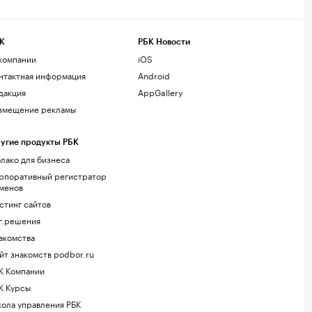
К
РБК Новости
компании
iOS
нтактная информация
Android
дакция
AppGallery
змещение рекламы
угие продукты РБК
лако для бизнеса
рпоративный регистратор
менов
стинг сайтов
г.решения
акомства
йт знакомств podbor.ru
К Компании
К Курсы
ола управления РБК