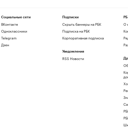
Социальные сети
Подписки
РБ
ВКонтакте
Скрыть баннеры на РБК
О 
Одноклассники
Подписка на РБК
Ко
Telegram
Корпоративная подписка
Ре
Дзен
Ра
Уведомления
RSS Новости
Др
Об
Ко
до
Хо
Ре
Зн
Са
РБ
РБ
Шк