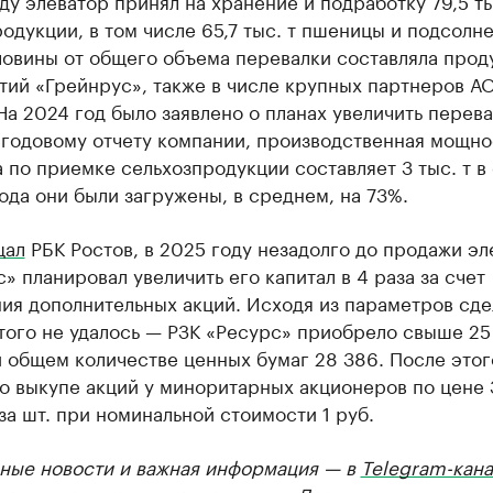
ду элеватор принял на хранение и подработку 79,5 ты
одукции, в том числе 65,7 тыс. т пшеницы и подсолне
ловины от общего объема перевалки составляла прод
тий «Грейнрус», также в числе крупных партнеров А
На 2024 год было заявлено о планах увеличить перева
 годовому отчету компании, производственная мощно
 по приемке сельхозпродукции составляет 3 тыс. т в 
ода они были загружены, в среднем, на 73%.
щал
РБК Ростов, в 2025 году незадолго до продажи эл
» планировал увеличить его капитал в 4 раза за счет
ия дополнительных акций. Исходя из параметров сде
того не удалось — РЗК «Ресурс» приобрело свыше 25
 общем количестве ценных бумаг 28 386. После этог
о выкупе акций у миноритарных акционеров по цене 
 за шт. при номинальной стоимости 1 руб.
ные новости и важная информация — в
Telegram-кана