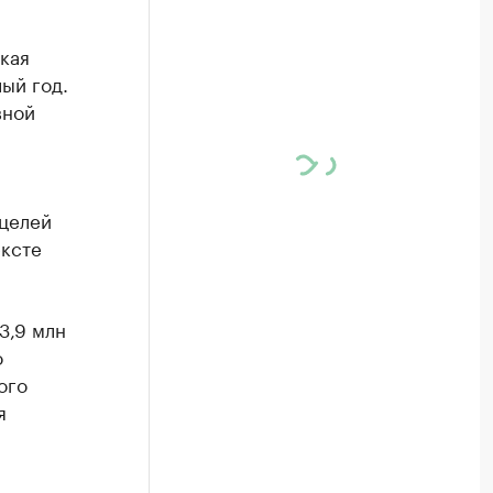
кая
ый год.
вной
 целей
ексте
3,9 млн
о
ого
я