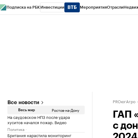
Подписка на РБК
Инвестиции
Мероприятия
Отрасли
Недви
РБК Курсы
РБК Life
Тренды
Визионеры
Национальные проекты
Горо
Спецпроекты СПб
Конференции СПб
Спецпроекты
Проверка конт
PROюгАгро
Все новости
Ростов-на-Дону
Весь мир
ГАП 
На саудовском НПЗ после удара
хуситов начался пожар. Видео
с до
Политика
Британия нарастила мониторинг
2024 