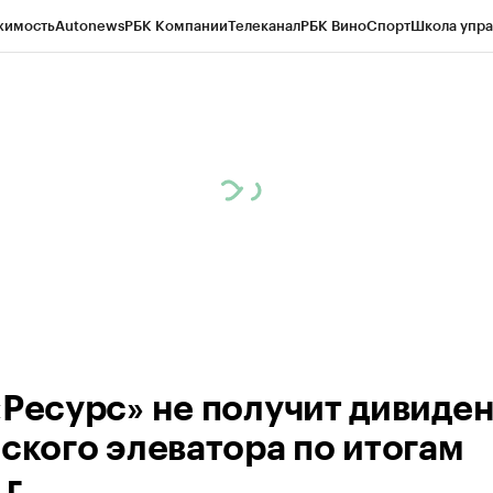
жимость
Autonews
РБК Компании
Телеканал
РБК Вино
Спорт
Школа упра
д
Стиль
Крипто
РБК Бизнес-среда
Дискуссионный клуб
Исследования
К
рагентов
Политика
Экономика
Бизнес
Технологии и медиа
Финансы
Рын
«Ресурс» не получит дивиде
нского элеватора по итогам
г.