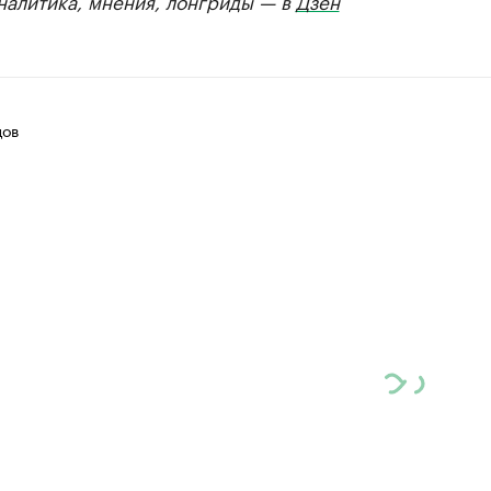
Аналитика, мнения, лонгриды — в
Дзен
цов