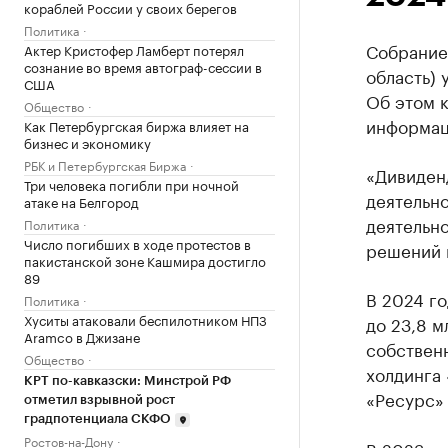
кораблей России у своих берегов
Политика
Собрание
Актер Кристофер Ламберт потерял
сознание во время автограф-сессии в
область) 
США
Об этом 
Общество
информац
Как Петербургская биржа влияет на
бизнес и экономику
РБК и Петербургская Биржа
«Дивиденд
Три человека погибли при ночной
деятельно
атаке на Белгород
деятельно
Политика
Число погибших в ходе протестов в
решений 
пакистанской зоне Кашмира достигло
89
В 2024 го
Политика
Хуситы атаковали беспилотником НПЗ
до 23,8 м
Aramco в Джизане
собствен
Общество
холдинга
КРТ по-кавказски: Минстрой РФ
«Ресурс» 
отметил взрывной рост
градпотенциала СКФО
Ростов-на-Дону