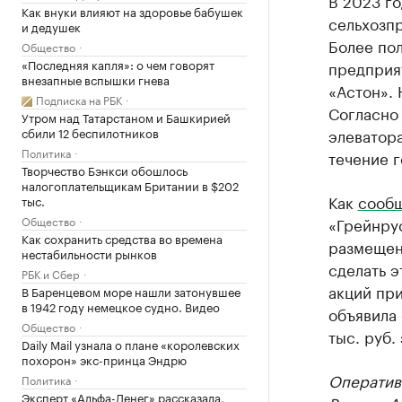
В 2023 го
Как внуки влияют на здоровье бабушек
сельхозпр
и дедушек
Более по
Общество
«Последняя капля»: о чем говорят
предприя
внезапные вспышки гнева
«Астон». 
Подписка на РБК
Согласно
Утром над Татарстаном и Башкирией
сбили 12 беспилотников
элеватора
Политика
течение г
Творчество Бэнкси обошлось
налогоплательщикам Британии в $202
Как
сооб
тыс.
Общество
«Грейнрус
Как сохранить средства во времена
размещен
нестабильности рынков
сделать э
РБК и Сбер
акций при
В Баренцевом море нашли затонувшее
в 1942 году немецкое судно. Видео
объявила 
Общество
тыс. руб.
Daily Mail узнала о плане «королевских
похорон» экс-принца Эндрю
Оператив
Политика
Эксперт «Альфа-Денег» рассказала,