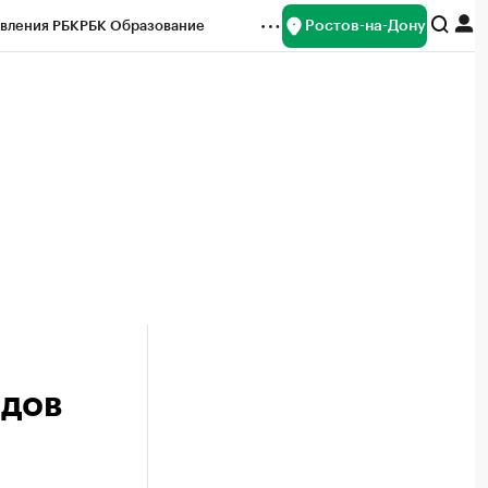
Ростов-на-Дону
вления РБК
РБК Образование
редитные рейтинги
Франшизы
Газета
ок наличной валюты
ндов