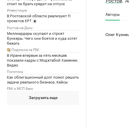
Ростов
. 
стоит ли брать кредит на отпуск
Инвестиции
Авторы
В Ростовской области реализуют 11
проектов КРТ
Ростов-на-Дону
Миллиардеры скупают и строят
Олег Кузне
бункеры. Чего они боятся и куда хотят
бежать
Подписка на РБК
В Иране впервые за пять месяцев
показали кадры с Моджтабой Хаменеи.
Видео
Политика
Как облигационный долг помог решить
задачи реального бизнеса. Кейсы
РБК и МСП Банк
Загрузить еще