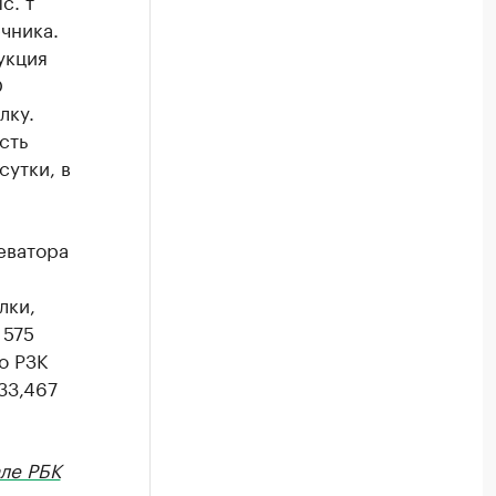
с. т
чника.
укция
О
лку.
сть
сутки, в
еватора
лки,
 575
о РЗК
33,467
ле РБК