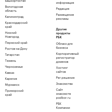
Башкортостан
информация
Вологодская
Редакция
область
Размещение
Калининград
рекламы
Краснодарский
край
Другие
Нижний
продукты
Новгород
РБК
Пермский край
Облако для
бизнеса
Ростов-на-Дону
Корпоративный
Татарстан
регистратор
Тюмень
доменов
Черноземье
Хостинг
сайтов
Кавказ
Рег.решения
Карелия
Знакомства
Мурманск
Сайт
Приморский
знакомств
край
podbor.ru
РБК
Компании