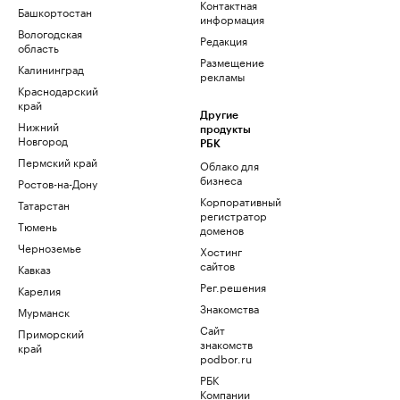
Контактная
Башкортостан
информация
Вологодская
Редакция
область
Размещение
Калининград
рекламы
Краснодарский
край
Другие
Нижний
продукты
Новгород
РБК
Пермский край
Облако для
бизнеса
Ростов-на-Дону
Корпоративный
Татарстан
регистратор
Тюмень
доменов
Черноземье
Хостинг
сайтов
Кавказ
Рег.решения
Карелия
Знакомства
Мурманск
Сайт
Приморский
знакомств
край
podbor.ru
РБК
Компании