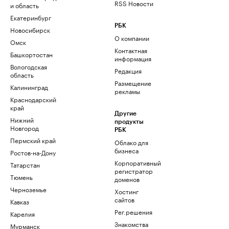
RSS Новости
и область
Екатеринбург
РБК
Новосибирск
О компании
Омск
Контактная
Башкортостан
информация
Вологодская
Редакция
область
Размещение
Калининград
рекламы
Краснодарский
край
Другие
Нижний
продукты
Новгород
РБК
Пермский край
Облако для
бизнеса
Ростов-на-Дону
Корпоративный
Татарстан
регистратор
Тюмень
доменов
Черноземье
Хостинг
сайтов
Кавказ
Рег.решения
Карелия
Знакомства
Мурманск