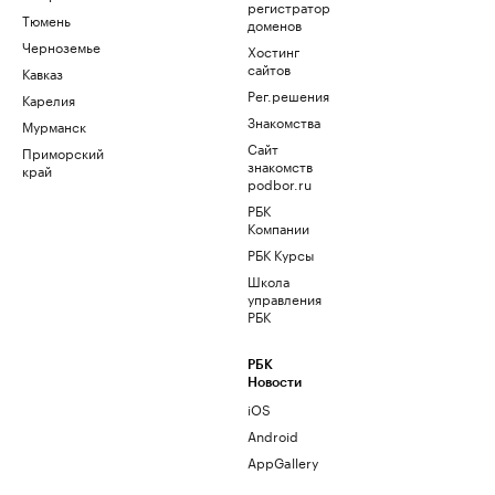
регистратор
Тюмень
доменов
Черноземье
Хостинг
сайтов
Кавказ
Рег.решения
Карелия
Знакомства
Мурманск
Сайт
Приморский
знакомств
край
podbor.ru
РБК
Компании
РБК Курсы
Школа
управления
РБК
РБК
Новости
iOS
Android
AppGallery