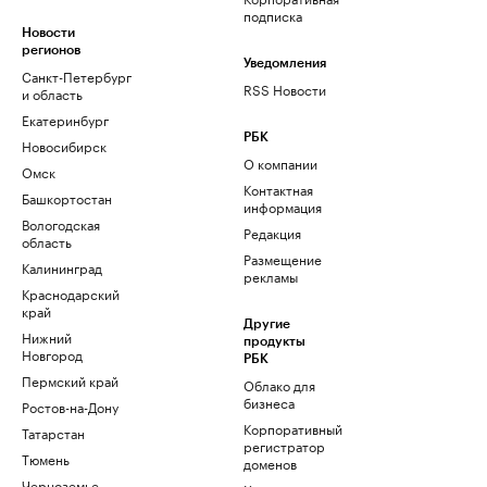
подписка
Новости
регионов
Уведомления
Санкт-Петербург
RSS Новости
и область
Екатеринбург
РБК
Новосибирск
О компании
Омск
Контактная
Башкортостан
информация
Вологодская
Редакция
область
Размещение
Калининград
рекламы
Краснодарский
край
Другие
Нижний
продукты
Новгород
РБК
Пермский край
Облако для
бизнеса
Ростов-на-Дону
Корпоративный
Татарстан
регистратор
Тюмень
доменов
Черноземье