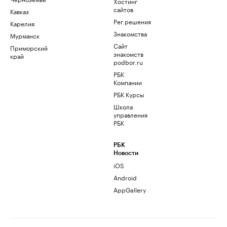
Хостинг
сайтов
Кавказ
Рег.решения
Карелия
Знакомства
Мурманск
Сайт
Приморский
знакомств
край
podbor.ru
РБК
Компании
РБК Курсы
Школа
управления
РБК
РБК
Новости
iOS
Android
AppGallery