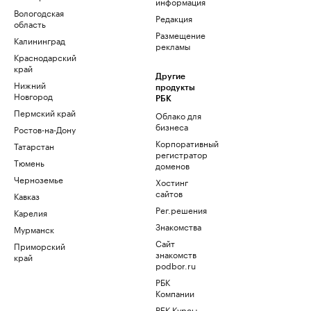
информация
Вологодская
Редакция
область
Размещение
Калининград
рекламы
Краснодарский
край
Другие
Нижний
продукты
Новгород
РБК
Пермский край
Облако для
бизнеса
Ростов-на-Дону
Корпоративный
Татарстан
регистратор
Тюмень
доменов
Черноземье
Хостинг
сайтов
Кавказ
Рег.решения
Карелия
Знакомства
Мурманск
Сайт
Приморский
знакомств
край
podbor.ru
РБК
Компании
РБК Курсы