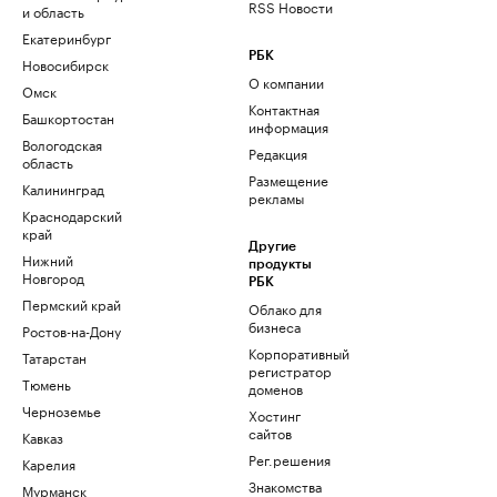
RSS Новости
и область
Екатеринбург
РБК
Новосибирск
О компании
Омск
Контактная
Башкортостан
информация
Вологодская
Редакция
область
Размещение
Калининград
рекламы
Краснодарский
край
Другие
Нижний
продукты
Новгород
РБК
Пермский край
Облако для
бизнеса
Ростов-на-Дону
Корпоративный
Татарстан
регистратор
Тюмень
доменов
Черноземье
Хостинг
сайтов
Кавказ
Рег.решения
Карелия
Знакомства
Мурманск