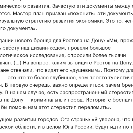
мического развития. Зачастую эти документы между 
ются. Мастер-план призван «поженить» эти документы
изуальную стратегию развития экономики. Это то, чег
ого документа».
дании нового бренда для Ростова-на-Дону: «Мы, пре
ь работу над дизайн-кодом, провели большое
логическое исследование, опросили более тысячи
вчан. (…) На вопрос, каким вы видите Ростов-на-Дону
ане отвечали, что видят его «душевным». Поэтому дл
 — это что-то более глубинное, чем просто туристич
н. В первую очередь, важно определиться, зачем бре
у. В нашем случае, есть распространенный стереотип
в-на-Дону — криминальный город. История с бренди
 бы помочь нам этот стереотип переломить».
ущем развитии городов Юга страны: «Я уверена, что 
вской области, и в целом Юга России, будут идти по 