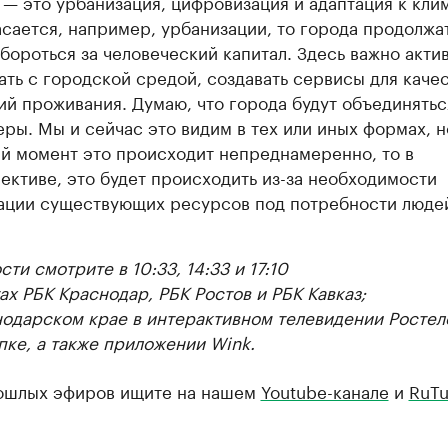
 — это урбанизация, цифровизация и адаптация к клим
асается, например, урбанизации, то города продолжат
 бороться за человеческий капитал. Здесь важно акти
ать с городской средой, создавать сервисы для каче
ий проживания. Думаю, что города будут объединятьс
еры. Мы и сейчас это видим в тех или иных формах, н
й момент это происходит непреднамеренно, то в
ективе, это будет происходить из-за необходимости
ации существующих ресурсов под потребности люде
ти смотрите в 10:33, 14:33 и 17:10
ах РБК Краснодар, РБК Ростов и РБК Кавказ;
нодарском крае в интерактивном телевидении Ростел
пке, а также приложении Wink.
ошлых эфиров ищите на нашем
Youtube-канале
и
RuTu