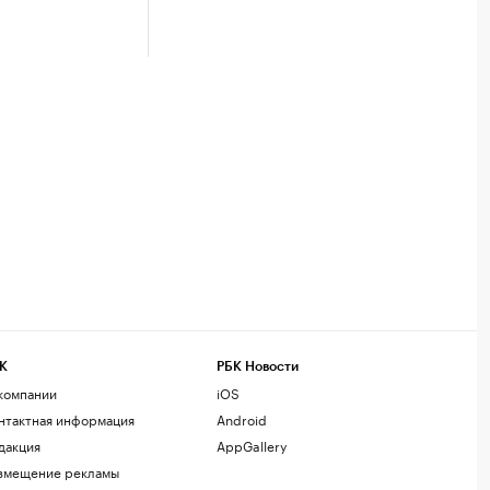
К
РБК Новости
компании
iOS
нтактная информация
Android
дакция
AppGallery
змещение рекламы