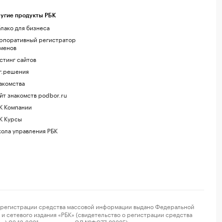
угие продукты РБК
лако для бизнеса
рпоративный регистратор
менов
стинг сайтов
г.решения
акомства
йт знакомств podbor.ru
К Компании
К Курсы
ола управления РБК
регистрации средства массовой информации выдано Федеральной
и сетевого издания «РБК» (свидетельство о регистрации средства
ор) 03.12.2021 за номером ЭЛ №ФС77-82385) сопровождаются