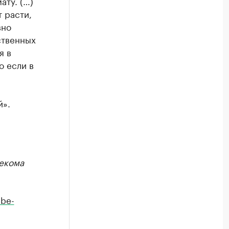
ату. (…)
 расти,
вно
ственных
я в
о если в
й».
екома
be-