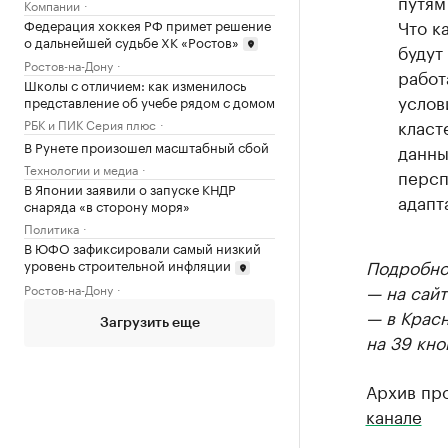
путям
Компании
Что к
Федерация хоккея РФ примет решение
о дальнейшей судьбе ХК «Ростов»
будут
Ростов-на-Дону
работ
Школы с отличием: как изменилось
услов
представление об учебе рядом с домом
класт
РБК и ПИК Серия плюс
В Рунете произошел масштабный сбой
данны
Технологии и медиа
персп
В Японии заявили о запуске КНДР
адапт
снаряда «в сторону моря»
Политика
В ЮФО зафиксировали самый низкий
Подробнос
уровень строительной инфляции
— на сайт
Ростов-на-Дону
— в Крас
Загрузить еще
на 39 кно
Архив пр
канале