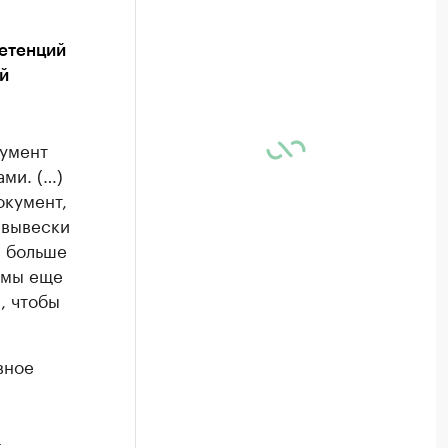
петенций
й
кумент
ми. (…)
окумент,
 вывески
м больше
 мы еще
, чтобы
вное
-