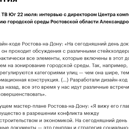
 ТВ Юг 22 июля: интервью с директором Центра ком
тию городской среды Ростовской области Александро
айн-коде Ростова-на-Дону: «На сегодняшний день до
, он проходит обсуждения с различными стейкхолдера
актически все элементы, которые включены в этот д
ем на зонирование городской среды. Так, например,
 регулируются категориями улиц — чем она шире, те
мационная конструкция. (…) Разработали дизайн-код
ода назад, все это время у нас идут различные встречи
совершенствовать».
ущем мастер-плане Ростова-на-Дону: «Я вижу его гла
ущество в разрешении конфликта между
строительством и экономикой. На сегодняшний день
ные документы — это генплан и стратегия социально