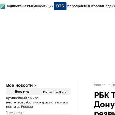
Подписка на РБК
Инвестиции
Мероприятия
Отрасли
Недви
РБК Курсы
РБК Life
Тренды
Визионеры
Национальные проекты
Горо
Спецпроекты СПб
Конференции СПб
Спецпроекты
Проверка конт
Ростов-на-Д
Все новости
Ростов-на-Дону
Весь мир
РБК 
Крупнейший в мире
нефтепереработчик нарастил закупки
Дону
нефти из России
Экономика
разв