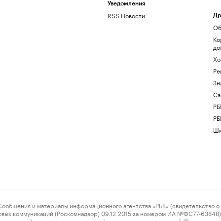
Уведомления
RSS Новости
Др
Об
Ко
до
Хо
Ре
Зн
Са
РБ
РБ
Шк
ения и материалы информационного агентства «РБК» (свидетельство о 
овых коммуникаций (Роскомнадзор) 09.12.2015 за номером ИА №ФС77-63848) 
 связи, информационных технологий и массовых коммуникаций (Роскомнадз