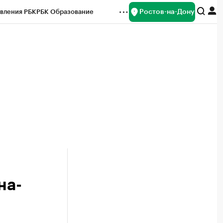
Ростов-на-Дону
вления РБК
РБК Образование
редитные рейтинги
Франшизы
Газета
ок наличной валюты
на-