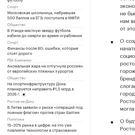
эконо
Спорт
не бь
Московская школьница, набравшая
500 баллов на ЕГЭ, поступила в МФТИ
нам в
Общество
от эт
В Уганде местную звезду футбола
избили до смерти во время ограбления
О соз
Спорт
начат
Финансы после 60: ошибки, которые
стоят дорого
социо
РБК Компании
росто
Аномальная жара не отпугнула россиян
горож
от европейских пляжных курортов
бренд
Общество
На спортинфраструктуру Дона
слога
планируется направить ₽1,5 млрд в
город
2026 г.
Росто
Ростов-на-Дону
В Литве заявили о риске «операций под
могла
ложным флагом» против стран Балтии
Политика
О буд
15–20% рынка в цифре: на что уже
Росто
повлияли технологии в страховании