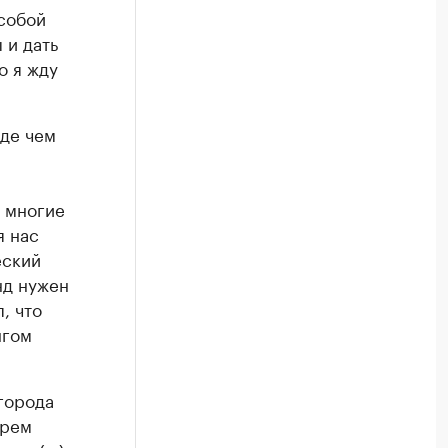
собой
 и дать
о я жду
жде чем
, многие
я нас
еский
нд нужен
, что
нгом
города
трем