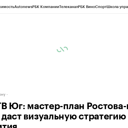
жимость
Autonews
РБК Компании
Телеканал
РБК Вино
Спорт
Школа упра
д
Стиль
Крипто
РБК Бизнес-среда
Дискуссионный клуб
Исследования
К
рагентов
Политика
Экономика
Бизнес
Технологии и медиа
Финансы
Рын
ону
ТВ Юг: мастер-план Ростова-
 даст визуальную стратегию
ития