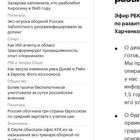
Захарова напомнила, кто разбомбил
Хиросиму в 1945 году
Политика
Эфир РБК
Экс-игрока сборной России
по разви
Заболотного дисквалифицировали за
допинг
Харченко
Спорт
Как ИИ-агенты и облако
О диз
трансформируют промышленность:
готов
опыт «Норникеля»
Мы пр
РБК и Yandex Cloud
Как засуха изменила реки Дунай и Рейн
опира
в Европе. Фото из космоса
у нас
Общество
инфор
Более тысячи беспилотников
уничтожили за сутки российские
1,5 г
военные
его у
Политика
Россия обогнала три страны Евросоюза
О буд
по средней зарплате с учетом цен
преим
Экономика
В Сеуле обыскали офис KFA из-за
градо
назначения экс-тренера сборной по
основ
футболу