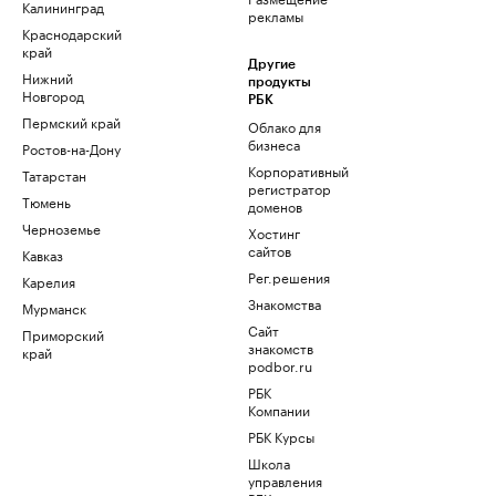
Калининград
рекламы
Краснодарский
край
Другие
Нижний
продукты
Новгород
РБК
Пермский край
Облако для
бизнеса
Ростов-на-Дону
Корпоративный
Татарстан
регистратор
Тюмень
доменов
Черноземье
Хостинг
сайтов
Кавказ
Рег.решения
Карелия
Знакомства
Мурманск
Сайт
Приморский
знакомств
край
podbor.ru
РБК
Компании
РБК Курсы
Школа
управления