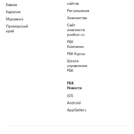
сайтов
Кавказ
Рег.решения
Карелия
Знакомства
Мурманск
Сайт
Приморский
знакомств
край
podbor.ru
РБК
Компании
РБК Курсы
Школа
управления
РБК
РБК
Новости
iOS
Android
AppGallery