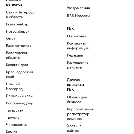
регионов
Уведомления
Санкт-Петербург
RSS Новости
и область
Екатеринбург
РБК
Новосибирск
О компании
Омск
Контактная
Башкортостан
информация
Вологодская
Редакция
область
Размещение
Калининград
рекламы
Краснодарский
край
Другие
Нижний
продукты
Новгород
РБК
Пермский край
Облако для
бизнеса
Ростов-на-Дону
Корпоративный
Татарстан
регистратор
Тюмень
доменов
Черноземье
Хостинг
сайтов
Кавказ