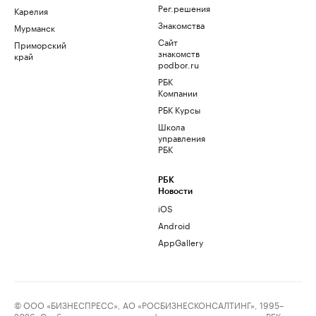
Рег.решения
Карелия
Знакомства
Мурманск
Сайт
Приморский
знакомств
край
podbor.ru
РБК
Компании
РБК Курсы
Школа
управления
РБК
РБК
Новости
iOS
Android
AppGallery
© ООО «БИЗНЕСПРЕСС», АО «РОСБИЗНЕСКОНСАЛТИНГ», 1995–
2026. Сообщения и материалы информационного агентства «РБК»