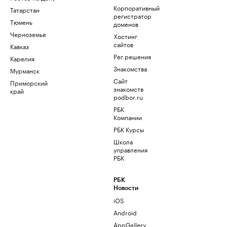
Корпоративный
Татарстан
регистратор
Тюмень
доменов
Черноземье
Хостинг
сайтов
Кавказ
Рег.решения
Карелия
Знакомства
Мурманск
Сайт
Приморский
знакомств
край
podbor.ru
РБК
Компании
РБК Курсы
Школа
управления
РБК
РБК
Новости
iOS
Android
AppGallery