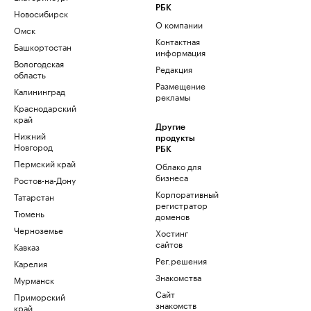
РБК
Новосибирск
О компании
Омск
Контактная
Башкортостан
информация
Вологодская
Редакция
область
Размещение
Калининград
рекламы
Краснодарский
край
Другие
Нижний
продукты
Новгород
РБК
Пермский край
Облако для
бизнеса
Ростов-на-Дону
Корпоративный
Татарстан
регистратор
Тюмень
доменов
Черноземье
Хостинг
сайтов
Кавказ
Рег.решения
Карелия
Знакомства
Мурманск
Сайт
Приморский
знакомств
край