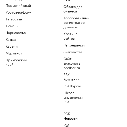
Пермский край
Облако для
бизнеса
Ростов-на-Дону
Корпоративный
Татарстан
регистратор
Тюмень
доменов
Черноземье
Хостинг
сайтов
Кавказ
Рег.решения
Карелия
Знакомства
Мурманск
Сайт
Приморский
знакомств
край
podbor.ru
РБК
Компании
РБК Курсы
Школа
управления
РБК
РБК
Новости
iOS